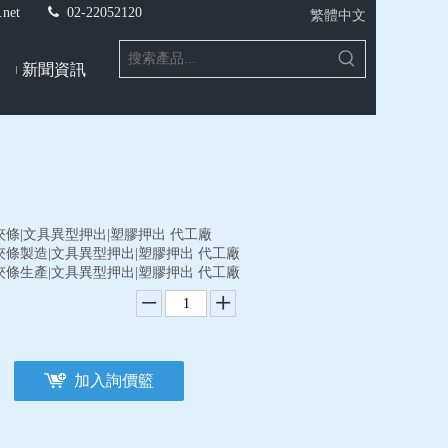
.net

02-22052120
繁體中文
們
新聞資訊
條|文具異型押出|塑膠押出 代工廠
條製造|文具異型押出|塑膠押出 代工廠
條生產|文具異型押出|塑膠押出 代工廠
加入詢價籃