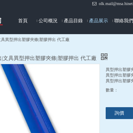

olk.mail@msa.hinet
首頁
公司概況
產品目錄
產品展示
聯絡我
文具異型押出塑膠夾條|塑膠押出 代工廠
|文具異型押出塑膠夾條|塑膠押出 代工廠
異型押出塑膠夾
異型押出塑膠夾
異型押出塑膠夾
數量：
詢價