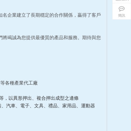
知名企業建立了長期穩定的合作關係，贏得了客戶
簡訊
們將竭誠為您提供最優質的產品和服務。期待與您
復等各種產業代工廠
等，以異形押出、複合押出成型之邊條
服裝、汽車、電子、文具、禮品、家用品、運動器