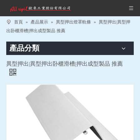
首頁
»
產品展示
»
異型押出燈罩軌條
»
異型押出|異型押
出卧櫃滑槽|押出成型製品 推薦
產品分類
異型押出|異型押出卧櫃滑槽|押出成型製品 推薦