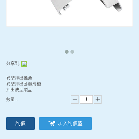
分享到:
異型押出推薦
異型押出卧櫃滑槽
押出成型製品
數量：
詢價
加入詢價籃