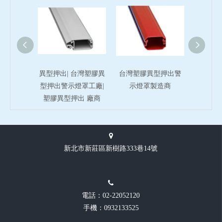
台灣塑膠異
異型押出| 台灣塑膠異
台灣塑膠異型押出警
異型押
罩|塑膠
型押出警示燈罩工廠|
示燈罩製造商
型押出
 工廠
塑膠異型押出 廠商
異型

新北市新莊區新樹路333巷14號

電話：02-22052120
手機：0932133525