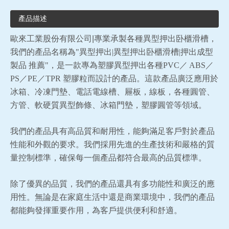
產品描述
歐來工業股份有限公司
|
專業承製各種
異型押出卧櫃滑槽，
我們的產品名稱為"異型押出|異型押出卧櫃滑槽|押出成型
製品 推薦"，是一款專為塑膠異型押出各種PVC／ ABS／
PS／PE／TPR 塑膠粒而設計的產品。這款產品廣泛應用於
冰箱、冷凍門墊、電話電線槽、屜板，線板，各種圓管、
方管、軟硬質異型飾條、冰箱門墊，塑膠圓管等領域。
我們的產品具有高品質和耐用性，能夠滿足客戶對於產品
性能和外觀的要求。我們採用先進的生產技術和嚴格的質
量控制標準，確保每一個產品都符合最高的品質標準。
除了優異的品質，我們的產品還具有多功能性和廣泛的應
用性。無論是在家庭生活中還是商業環境中，我們的產品
都能夠發揮重要作用，為客戶提供便利和舒適。