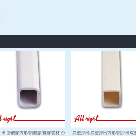
出|管塑膠方形管|塑膠/橡膠管材 台
異型押出|異型押出方形管|押出成