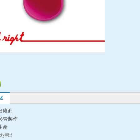
述
出廠商
形管製作
生產
狀押出