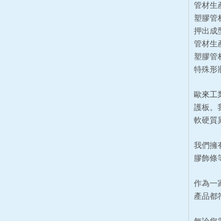
管材生
塑膠管
押出成
管材生
塑膠管
特殊形
歐來工
護板。
軟硬質
我們擁
膠飾條
作為一
產品都