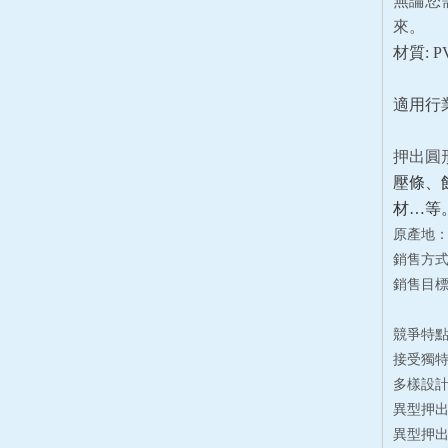
無論您
來。
材質: P
適用行
押出圓
壓條、
材…等
原產地
銷售方
銷售目
競爭特
接受獨特
多樣設計
異型押出
異型押出