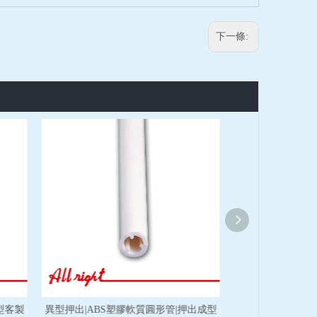
下一條:
型客製
異型押出|ABS塑膠軟質圓形管|押出成型
異型押出|塑膠軟質