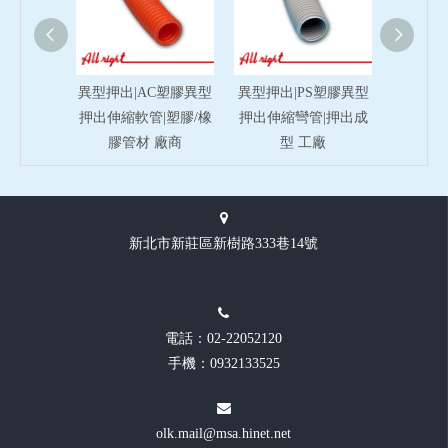
膠彎曲浪
異型押出|AC塑膠異型
異型押出|PS塑膠異型
異型押出
管材 工廠
押出伸縮軟管|塑膠/橡
押出伸縮彎管|押出成
浪管|塑
膠管材 廠商
型 工廠

新北市新莊區新樹路333巷14號

電話：02-22052120
手機：0932133525

olk.mail@msa.hinet.net