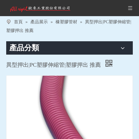
首頁
»
產品展示
»
橡塑膠管材
»
異型押出|PC塑膠伸縮管|
塑膠押出 推薦
產品分類
異型押出|PC塑膠伸縮管|塑膠押出 推薦