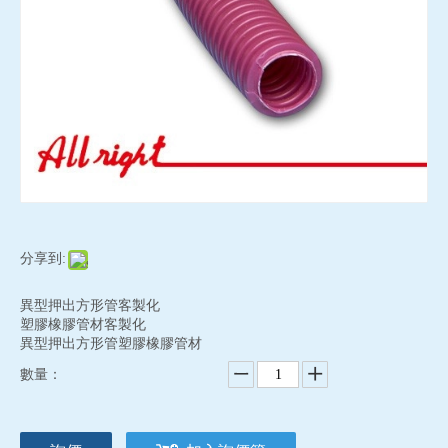
分享到:
異型押出方形管客製化
塑膠橡膠管材客製化
異型押出方形管塑膠橡膠管材
數量：