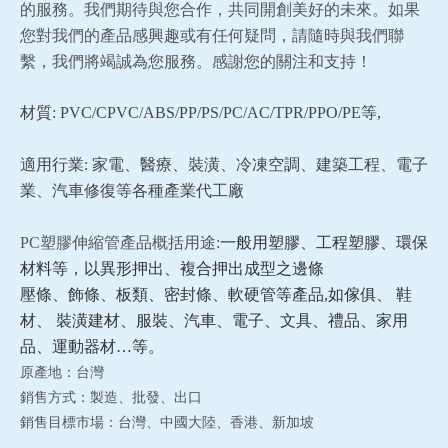
的服務。我們期待與您合作，共同開創美好的未來。如果
您對我們的產品感興趣或有任何疑問，請隨時與我們聯
繫，我們將竭誠為您服務。感謝您的關注和支持！
材質: PVC/CPVC/ABS/PP
/PS/PC/AC/TPR/PPO/PE等,
適用行業: 家電、醫療、裝潢、冷凍空調、建築工程、電子
業、汽車修復等各種產業代工廠
PC塑膠伸縮管產品概括用途:
一般用塑膠、工程塑膠、環保
材料等，以異形押出、複合押出成型之邊條
壓條、飾條、板類、密封條、軟硬管等產品,如傢俱、 鞋
材、 裝潢建材、服裝、汽車、電子、文具、禮品、家用
品、運動器材…等。
原產地：台灣
銷售方式：製造、批發、出口
銷售目標市場：台灣、中國大陸、香港、新加坡