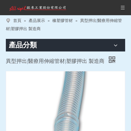
首頁
»
產品展示
»
橡塑膠管材
»
異型押出|醫療用伸縮管
材|塑膠押出 製造商
產品分類
異型押出|醫療用伸縮管材|塑膠押出 製造商