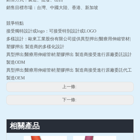
銷售目標市場：台灣、中國大陸、香港、新加坡
競爭特點
接受獨特設計或logo：可接受特別設計或LOGO
多樣設計：歐來工業股份有限公司提供異型押出|醫療用伸縮管材|
塑膠押出 製造商的多樣化設計
異型押出|醫療用伸縮管材|塑膠押出 製造商接受進行原廠委託設計
製造ODM
異型押出|醫療用伸縮管材|塑膠押出 製造商接受進行原廠委託代工
製造OEM
上一條:
下一條:
相關產品