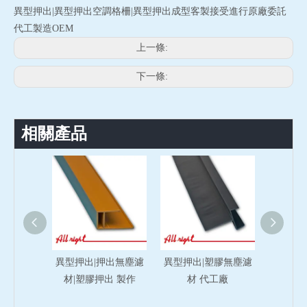
異型押出|異型押出空調格柵|異型押出成型客製接受進行原廠委託
代工製造OEM
上一條:
下一條:
相關產品
廠|塑膠
異型押出|押出無塵濾
異型押出|塑膠無塵濾
異型押
訂製
材|塑膠押出 製作
材 代工廠