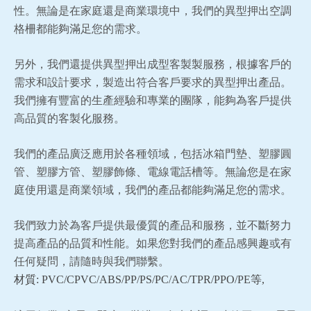
性。無論是在家庭還是商業環境中，我們的異型押出空調
格柵都能夠滿足您的需求。
另外，我們還提供異型押出成型客製製服務，根據客戶的
需求和設計要求，製造出符合客戶要求的異型押出產品。
我們擁有豐富的生產經驗和專業的團隊，能夠為客戶提供
高品質的客製化服務。
我們的產品廣泛應用於各種領域，包括冰箱門墊、塑膠圓
管、塑膠方管、塑膠飾條、電線電話槽等。無論您是在家
庭使用還是商業領域，我們的產品都能夠滿足您的需求。
我們致力於為客戶提供最優質的產品和服務，並不斷努力
提高產品的品質和性能。如果您對我們的產品感興趣或有
任何疑問，請隨時與我們聯繫。
材質: PVC/CPVC/ABS/PP
/PS/PC/AC/TPR/PPO/PE等,