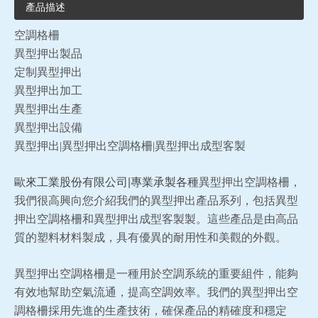
產品描述
空調格柵
異型押出製品
定制異型押出
異型押出加工
異型押出生產
異型押出設備
異型押出|異型押出空調格柵|異型押出成型客製
歐來工業股份有限公司
|
專業承製各種
異型押出空調格柵，
我們很高興向您介紹我們的異型押出產品系列，包括異型
押出空調格柵和異型押出成型客製製。這些產品是由高品
質的塑料材料製成，具有優異的耐用性和美觀的外觀。
異型押出空調格柵是一種用於空調系統的重要組件，能夠
有效地幫助空氣流通，提高空調效率。我們的異型押出空
調格柵採用先進的生產技術，確保產品的精確度和穩定