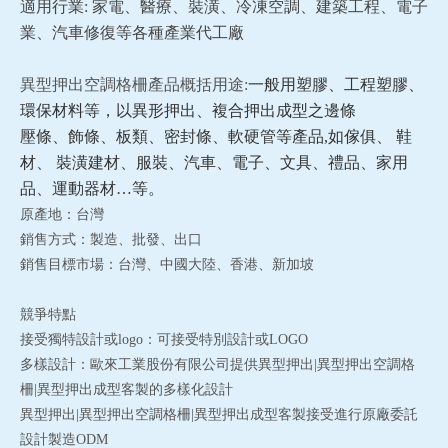
適用行業: 家電、醫療、裝潢、冷凍空調、建築工程、電子
業、汽車修復等各種產業代工廠
異型押出空調格柵產品概括用途:
一般用塑膠、工程塑膠、
環保材料等，以異形押出、複合押出成型之邊條
壓條、飾條、板類、密封條、軟硬管等產品,如傢俱、 鞋
材、 裝潢建材、服裝、汽車、電子、文具、禮品、家用
品、運動器材…等。
原產地：台灣
銷售方式：製造、批發、出口
銷售目標市場：台灣、中國大陸、香港、新加坡
競爭特點
接受獨特設計或logo：可接受特別設計或LOGO
多樣設計：歐來工業股份有限公司提供異型押出|異型押出空調格
柵|異型押出成型客製的多樣化設計
異型押出|異型押出空調格柵|異型押出成型客製接受進行原廠委託
設計製造ODM