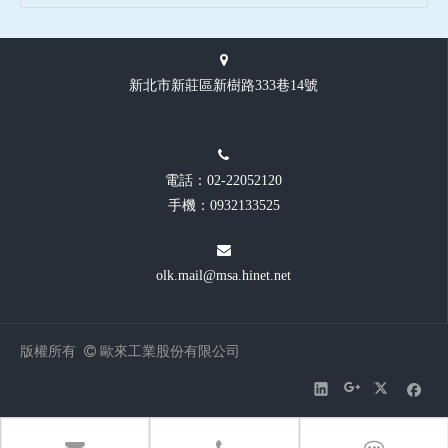

新北市新莊區新樹路333巷14號

電話：02-22052120
手機：0932133525

olk.mail@msa.hinet.net
版權所有

歐來工業股份有限公司