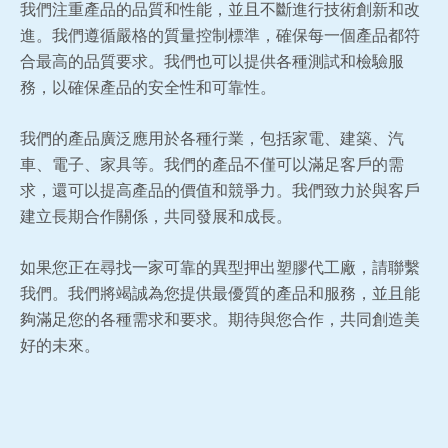
我們注重產品的品質和性能，並且不斷進行技術創新和改
進。我們遵循嚴格的質量控制標準，確保每一個產品都符
合最高的品質要求。我們也可以提供各種測試和檢驗服
務，以確保產品的安全性和可靠性。
我們的產品廣泛應用於各種行業，包括家電、建築、汽
車、電子、家具等。我們的產品不僅可以滿足客戶的需
求，還可以提高產品的價值和競爭力。我們致力於與客戶
建立長期合作關係，共同發展和成長。
如果您正在尋找一家可靠的異型押出塑膠代工廠，請聯繫
我們。我們將竭誠為您提供最優質的產品和服務，並且能
夠滿足您的各種需求和要求。期待與您合作，共同創造美
好的未來。