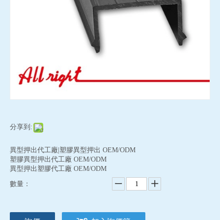
分享到:
異型押出代工廠|塑膠異型押出 OEM/ODM
塑膠異型押出代工廠 OEM/ODM
異型押出塑膠代工廠 OEM/ODM
數量：