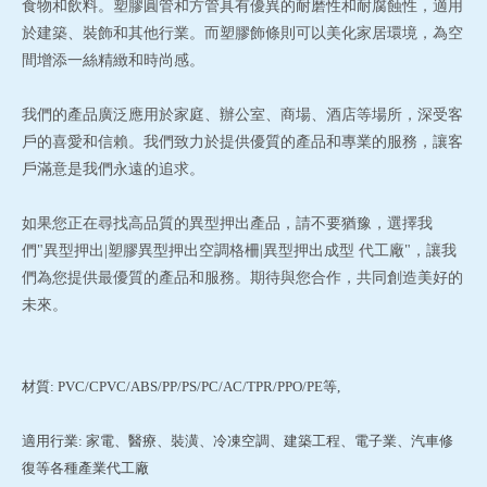
食物和飲料。塑膠圓管和方管具有優異的耐磨性和耐腐蝕性，適用
於建築、裝飾和其他行業。而塑膠飾條則可以美化家居環境，為空
間增添一絲精緻和時尚感。
我們的產品廣泛應用於家庭、辦公室、商場、酒店等場所，深受客
戶的喜愛和信賴。我們致力於提供優質的產品和專業的服務，讓客
戶滿意是我們永遠的追求。
如果您正在尋找高品質的異型押出產品，請不要猶豫，選擇我
們"異型押出|塑膠異型押出空調格柵|異型押出成型 代工廠"，讓我
們為您提供最優質的產品和服務。期待與您合作，共同創造美好的
未來。
材質: PVC/CPVC/ABS/PP
/PS/PC/AC/TPR/PPO/PE等,
適用行業: 家電、醫療、裝潢、冷凍空調、建築工程、電子業、汽車修
復等各種產業代工廠