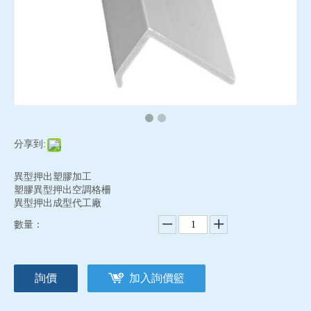
分享到:
異型押出塑膠加工
塑膠異型押出空調格柵
異型押出成型代工廠
數量：
詢價
加入詢價籃